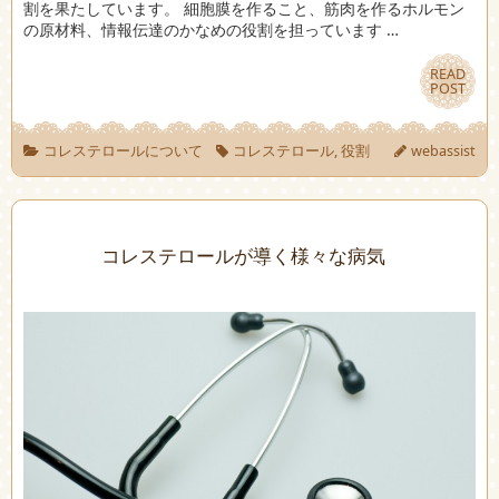
割を果たしています。 細胞膜を作ること、筋肉を作るホルモン
の原材料、情報伝達のかなめの役割を担っています …
READ
READ
POST
POST
コレステロールについて
コレステロール
,
役割
webassist
コレステロールが導く様々な病気