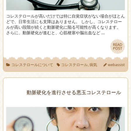
コレステロールが高いだけでは特に自覚症状がない場合がほとん
どで、日常生活にも支障はありません。 しかし、コレステロー
ルが高い段階が続くと動脈硬化に陥る可能性が高くなります。
さらに、動脈硬化が進むと、心筋梗塞や脳出血など …
READ
READ
POST
POST
コレステロールについて
コレステロール
,
病気
webassist
動脈硬化を進行させる悪玉コレステロール