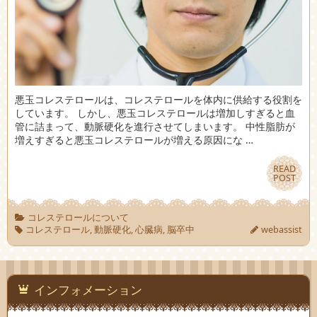
悪玉コレステロールは、コレステロールを体内に供給する役割を
しています。 しかし、悪玉コレステロールは増加しすぎると血
管に詰まって、動脈硬化を進行させてしまいます。 中性脂肪が
増えすぎると悪玉コレステロールが増える原因にな …
READ
READ
POST
POST
コレステロールについて
コレステロール
,
動脈硬化
,
心臓病
,
脳卒中
webassist
インフォメーション