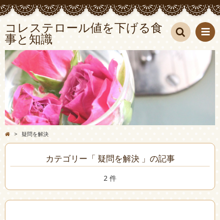
コレステロール値を下げる食
事と知識
検索
>
疑問を解決
カテゴリー「 疑問を解決 」の記事
2 件