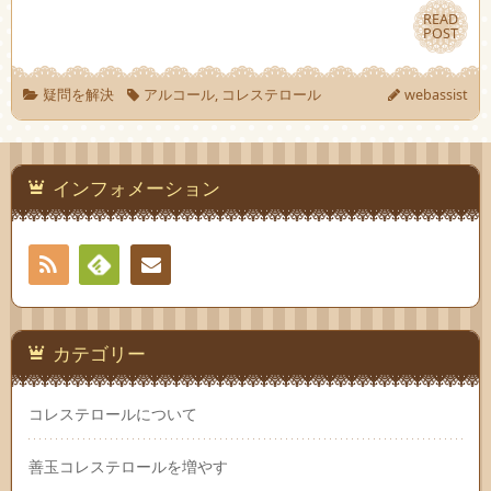
READ
READ
POST
POST
疑問を解決
アルコール
,
コレステロール
webassist
インフォメーション
RSS
Feedly
お問
い合
カテゴリー
わせ
コレステロールについて
善玉コレステロールを増やす