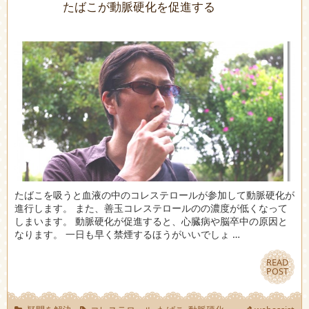
たばこが動脈硬化を促進する
たばこを吸うと血液の中のコレステロールが参加して動脈硬化が
進行します。 また、善玉コレステロールのの濃度が低くなって
しまいます。 動脈硬化が促進すると、心臓病や脳卒中の原因と
なります。 一日も早く禁煙するほうがいいでしょ …
READ
READ
POST
POST