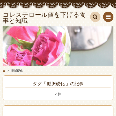
コレステロール値を下げる食
事と知識
検索
>
動脈硬化
タグ「 動脈硬化 」の記事
2 件