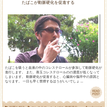
たばこが動脈硬化を促進する
たばこを吸うと血液の中のコレステロールが参加して動脈硬化が
進行します。 また、善玉コレステロールのの濃度が低くなって
しまいます。 動脈硬化が促進すると、心臓病や脳卒中の原因と
なります。 一日も早く禁煙するほうがいいでしょ …
READ
READ
POST
POST