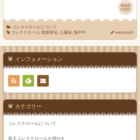
READ
READ
POST
POST
コレステロールについて
コレステロール
,
動脈硬化
,
心臓病
,
脳卒中
webassist
インフォメーション
RSS
Feedly
お問
い合
カテゴリー
わせ
コレステロールについて
善玉コレステロールを増やす