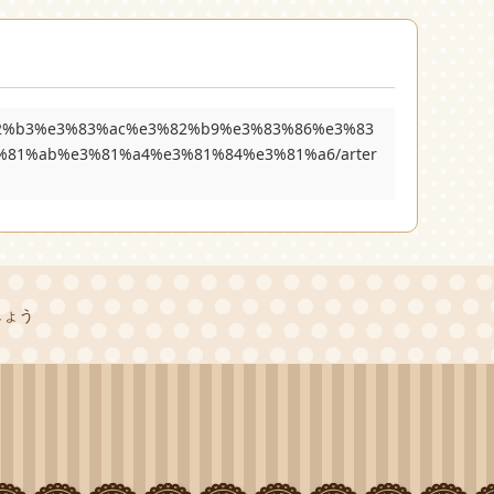
3%82%b3%e3%83%ac%e3%82%b9%e3%83%86%e3%83
81%ab%e3%81%a4%e3%81%84%e3%81%a6/arter
しょう