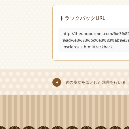
トラックバックURL
http://theungourmet.com/%e
%ad%e3%83%bc%e3%83%ab%e3%
iosclerosis.html/trackback
肉の脂肪を落とした調理を行いま