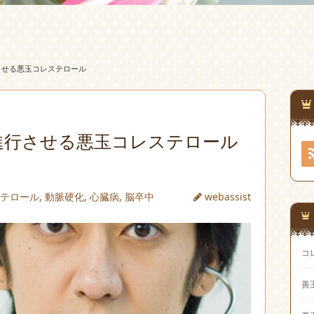
させる悪玉コレステロール
進行させる悪玉コレステロール
ステロール
,
動脈硬化
,
心臓病
,
脳卒中
webassist
コ
善