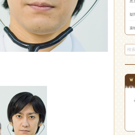
悪
疑
薬